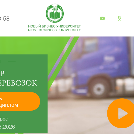
3 58
я
Р
ЕРЕВОЗОК
ь
диплом
прос
8.2026