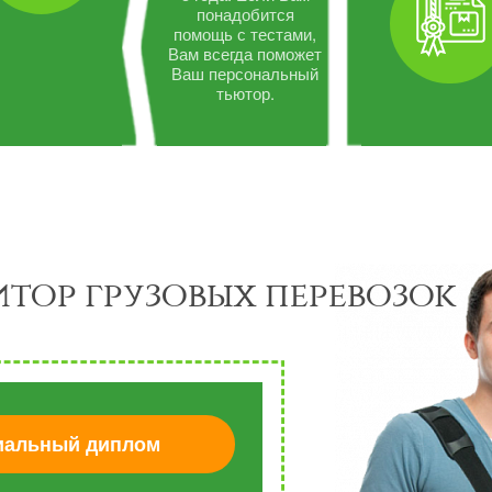
понадобится
помощь с тестами,
Вам всегда поможет
Ваш персональный
тьютор.
тор грузовых перевозок
альный диплом