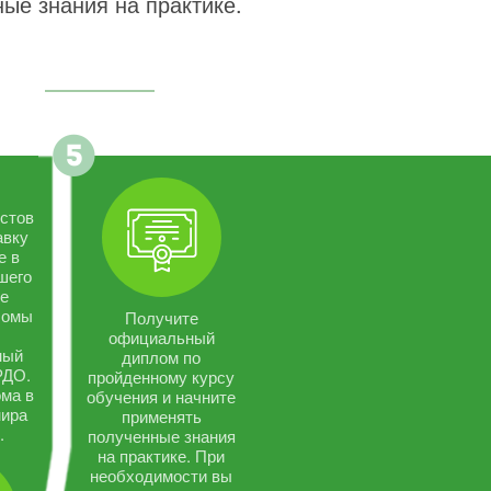
ые знания на практике.
стов
авку
е в
шего
се
ломы
Получите
официальный
ный
диплом по
РДО.
пройденному курсу
ма в
обучения и начните
мира
применять
.
полученные знания
на практике. При
необходимости вы