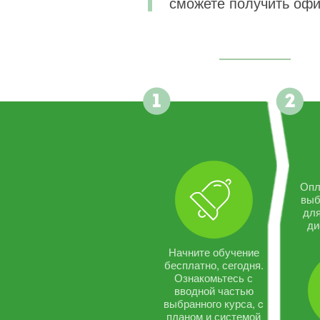
сможете получить офи
Опл
выб
дл
ди
Начните обучение
бесплатно, сегодня.
Ознакомьтесь с
вводной частью
выбранного курса, c
планом и системой