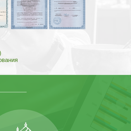
)
ования