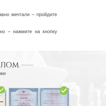
авно мечтали – пройдите
но – нажмите на кнопку
ПЛОМ
оки