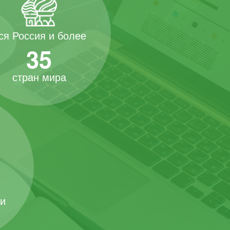
ся Россия и более
35
стран мира
 и