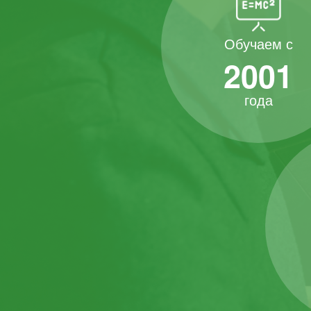
Обучаем с
2001
года