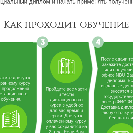
циальный диплом и начать применять полученн
Как проходит обучение
После сдачи те
закажите дост
или получени
офисе NBU Ва
атите доступ к
диплома. В
ранному курсу
выданные дип
я продолжения
Пройдите все части
вносятся в
станционного
и тесты
государствен
обучения.
дистанционного
реестр ФИС Ф
курса в удобное
Доставка дипло
для вас время и
любую точку 
сроки. Доступ к
бесплатная
оплаченному курсу
у вас сохранится на
3 года. Если Вам