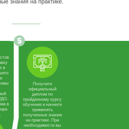
ые знания на практике.
стов
авку
е в
шего
се
ломы
Получите
официальный
ный
диплом по
РДО.
пройденному курсу
ма в
обучения и начните
мира
применять
.
полученные знания
на практике. При
необходимости вы