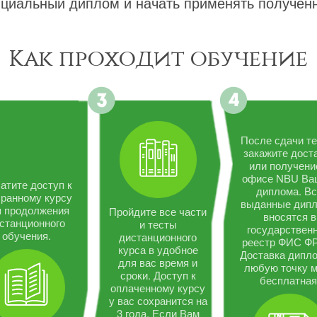
циальный диплом и начать применять полученн
Как проходит обучение
После сдачи те
закажите дост
или получени
офисе NBU Ва
атите доступ к
диплома. В
ранному курсу
выданные дип
я продолжения
Пройдите все части
вносятся в
станционного
и тесты
государствен
обучения.
дистанционного
реестр ФИС Ф
курса в удобное
Доставка дипло
для вас время и
любую точку 
сроки. Доступ к
бесплатная
оплаченному курсу
у вас сохранится на
3 года. Если Вам