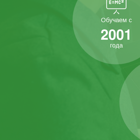
Обучаем с
2001
года