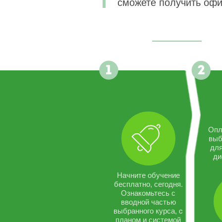
сможете получить офи
Опл
выб
дл
ди
Начните обучение
бесплатно, сегодня.
Ознакомьтесь с
вводной частью
выбранного курса, c
планом и системой