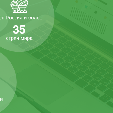
ся Россия и более
35
стран мира
 и