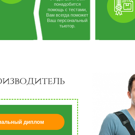
понадобится
помощь с тестами,
Вам всегда поможет
Ваш персональный
тьютор.
оизводитель
альный диплом