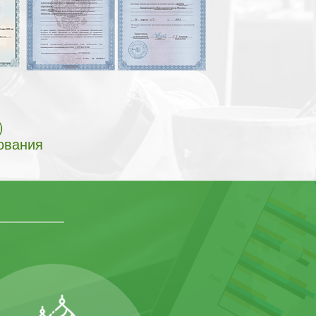
)
ования