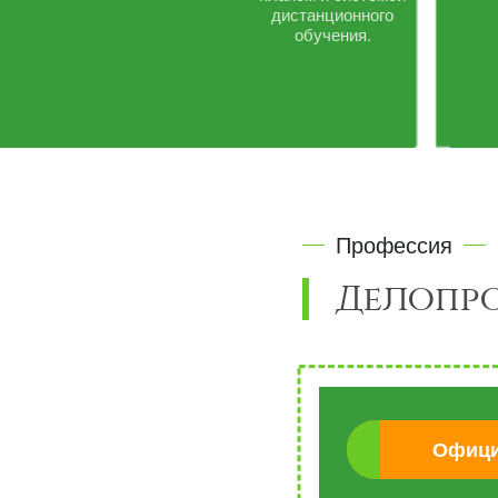
дистанционного
обучения.
Профессия
Делопр
Офици