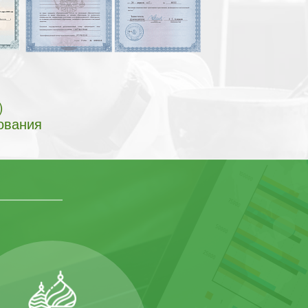
)
ования