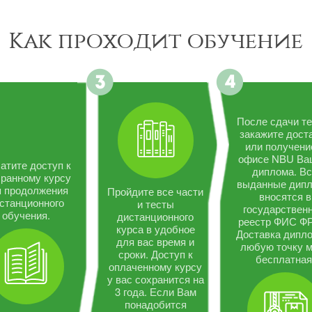
Как проходит обучение
После сдачи те
закажите дост
или получени
офисе NBU Ва
атите доступ к
диплома. В
ранному курсу
выданные дип
я продолжения
Пройдите все части
вносятся в
станционного
и тесты
государствен
обучения.
дистанционного
реестр ФИС Ф
курса в удобное
Доставка дипло
для вас время и
любую точку 
сроки. Доступ к
бесплатная
оплаченному курсу
у вас сохранится на
3 года. Если Вам
понадобится