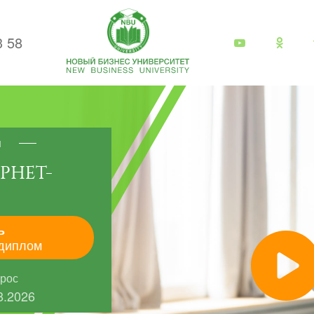
3 58
я
РНЕТ-
ь
диплом
прос
8.2026