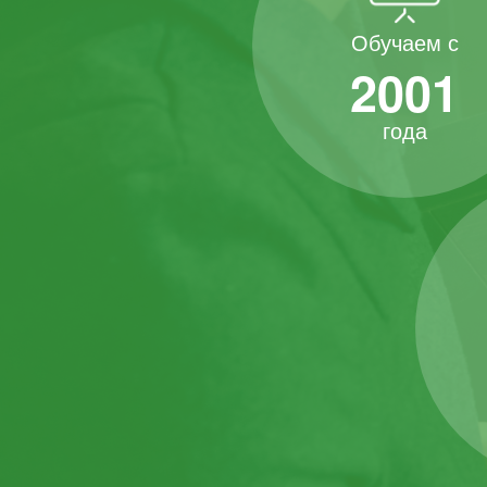
Обучаем с
2001
года