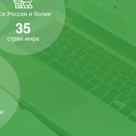
ся Россия и более
35
стран мира
 и