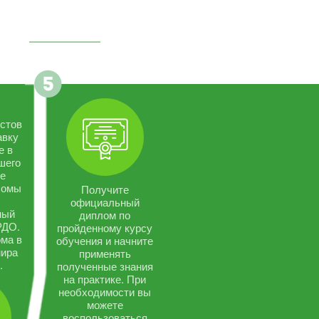
стов
авку
е в
шего
се
ломы
Получите
официальный
ный
диплом по
РДО.
пройденному курсу
ма в
обучения и начните
мира
применять
.
полученные знания
на практике. При
необходимости вы
можете
воспользоваться