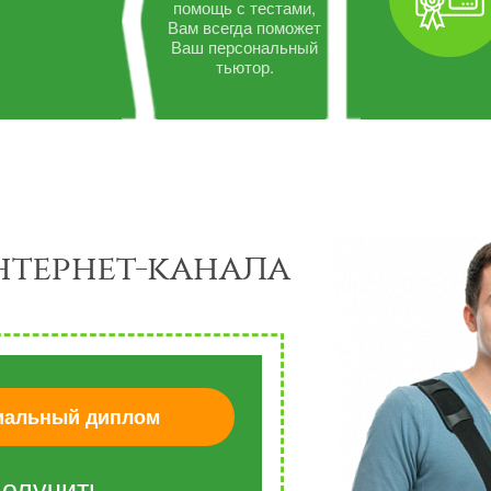
помощь с тестами,
Вам всегда поможет
Ваш персональный
тьютор.
нтернет-канала
альный диплом
олучить