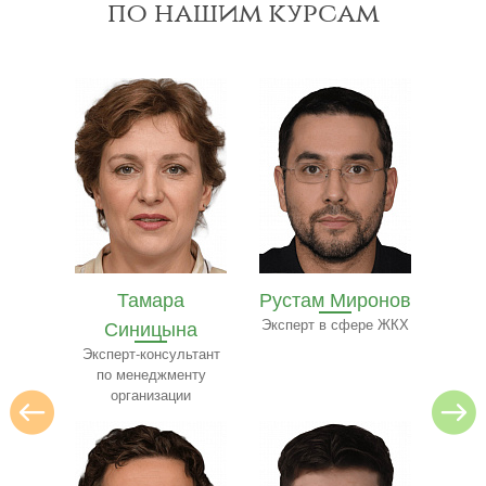
по нашим курсам
Рустам Миронов
Полина Ильина
Ол
на
Эксперт в сфере ЖКХ
Преподаватель
Экспе
ресторанного бизнеса
ьтант
нту
и