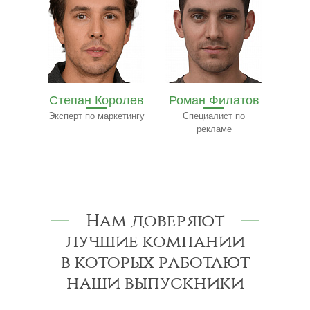
олев
Роман Филатов
Павел
етингу
Специалист по
Трофимов
Ф
рекламе
Эксперт-консультант
по строительству
к
Нам доверяют
лучшие компании
в которых работают
наши выпускники