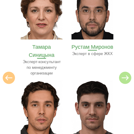
Рустам Миронов
Полина Ильина
Ол
на
Эксперт в сфере ЖКХ
Преподаватель
Экспе
ресторанного бизнеса
ьтант
нту
и