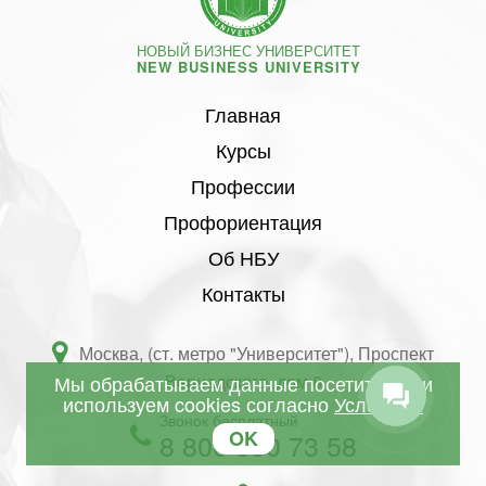
НОВЫЙ БИЗНЕС УНИВЕРСИТЕТ
NEW BUSINESS UNIVERSITY
Главная
Курсы
Профессии
Профориентация
Об НБУ
Контакты
Москва, (ст. метро "Университет"), Проспект
Мы обрабатываем данные посетителей и
Вернадского, дом 6
используем cookies согласно
Условиям
Звонок бесплатный
OK
8 800 350 73 58