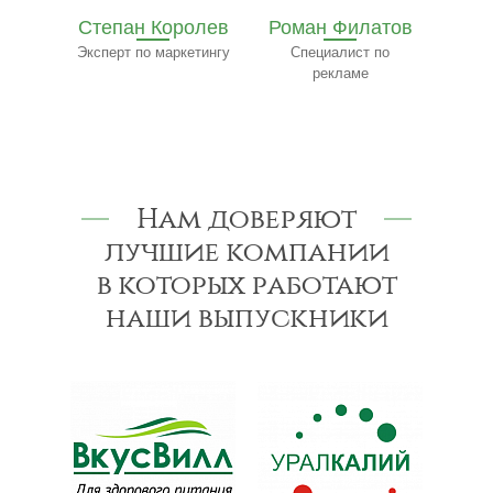
олев
Роман Филатов
Павел
етингу
Специалист по
Трофимов
Ф
рекламе
Эксперт-консультант
по строительству
к
Нам доверяют
лучшие компании
в которых работают
наши выпускники