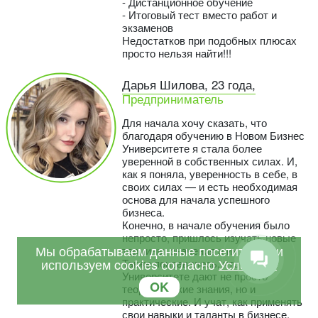
- Дистанционное обучение
- Итоговый тест вместо работ и
экзаменов
Недостатков при подобных плюсах
просто нельзя найти!!!
Дарья Шилова, 23 года,
Предприниматель
Для начала хочу сказать, что
благодаря обучению в Новом Бизнес
Университете я стала более
уверенной в собственных силах. И,
как я поняла, уверенность в себе, в
своих силах — и есть необходимая
основа для начала успешного
бизнеса.
Конечно, в начале обучения было
непросто, пришлось изучать новые
Мы обрабатываем данные посетителей и
термины, значения и их суть.
используем cookies согласно
Условиям
Также понравилось, что в этом
Университете дают не просто
OK
теоретические знания, но и
практические. И учат, как применять
свои навыки и таланты в бизнесе,