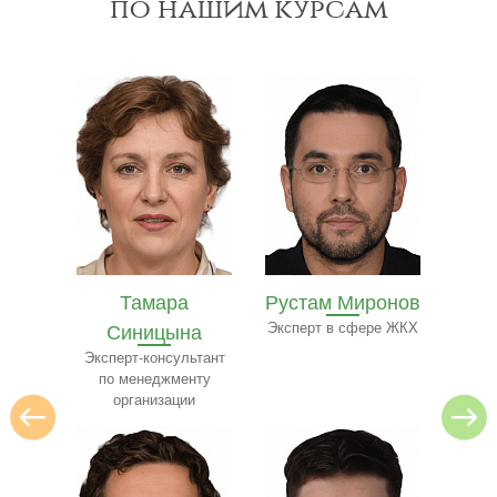
по нашим курсам
Рустам Миронов
Полина Ильина
Ол
на
Эксперт в сфере ЖКХ
Преподаватель
Экспе
ресторанного бизнеса
ьтант
нту
и