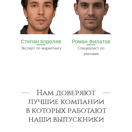
олев
Роман Филатов
Павел
етингу
Специалист по
Трофимов
Ф
рекламе
Эксперт-консультант
по строительству
к
Нам доверяют
лучшие компании
в которых работают
наши выпускники